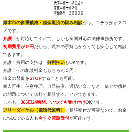
厚木市の多重債務・借金返済の悩み相談
なら、コチラがオスス
メです。
弁護士
が対応してくれて、しかも全国対応の法律事務所です。
初期費用が０円
だから、現在の手持ちがなくても安心して相談
できます。
弁護士費用の支払は、
分割払い
もOKです。
弁護士への相談料金ももちろん０円！
借金の督促を
STOP
することも可能。
個人再生、任意整理、自己破産、過払い金、など、借金や債務
の問題について無料で相談することができます。
しかも、
365日24時間、いつでも受け付け
OKです。
フリーダイヤル（電話代無料）
で相談受付が可能なので、お金
に悩んでいる人も
今すぐ電話受付
が可能です。