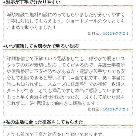
●対応が丁寧で分かりやすい
減額相談で無料相談にのってもらいましたが分かりやすく
丁寧に対応してもらえます。ショートメールのやりとりも
こまめで助かりました！
出典元：
Googleクチコミ
●いつ電話しても穏やかで明るい対応
評判を信じて正解！いつ電話をしても、穏やかで明るいス
タッフの方が親切に対応してくださるので、弁護士事務所
や債務整理に不安や恐怖がある方・電話が苦手な方でも安
心して相談できると思います（←全て私です…笑）本当に
誰にも知られずに、スムーズに任意整理での和解→返済ス
タートができ、とても満足ですし本当に感謝しています。
もっと早く勇気を出せば良かったな…良くして頂いた恩を
忘れずに、6社完済まで前向きに頑張ります！
出典元：
Googleクチコミ
●私の生活に合った提案をしてもらえた
とても親切で丁寧な対応をして頂いております。