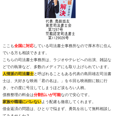
ここも
全国に対応
している司法書士事務所なので厚木市に住ん
でいる方も相談できます。
こちらの司法書士事務所は、ラジオやテレビへの出演、雑誌な
どでの執筆など、多数のメディアにも取り上げられています。
人情派の司法書士
と呼ばれることもある代表の島田雄左司法書
士は、大好きな映画「君の名は。」を６回も映画館に観に行
き、その度に号泣してしまうほど涙もろい人柄。
債務整理の料金は
分割払いが可能
なので安心です。
家族や職場にバレない
よう配慮も徹底してくれます。
借金返済の問題は、ひとりで悩まず、勇気を出して無料相談し
てみませんか？