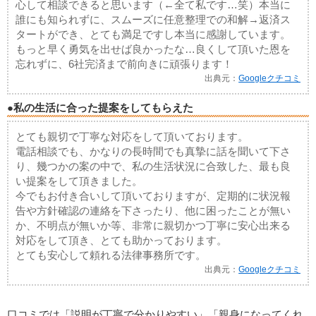
心して相談できると思います（←全て私です…笑）本当に
誰にも知られずに、スムーズに任意整理での和解→返済ス
タートができ、とても満足ですし本当に感謝しています。
もっと早く勇気を出せば良かったな…良くして頂いた恩を
忘れずに、6社完済まで前向きに頑張ります！
出典元：
Googleクチコミ
●私の生活に合った提案をしてもらえた
とても親切で丁寧な対応をして頂いております。
電話相談でも、かなりの長時間でも真摯に話を聞いて下さ
り、幾つかの案の中で、私の生活状況に合致した、最も良
い提案をして頂きました。
今でもお付き合いして頂いておりますが、定期的に状況報
告や方針確認の連絡を下さったり、他に困ったことが無い
か、不明点が無いか等、非常に親切かつ丁寧に安心出来る
対応をして頂き、とても助かっております。
とても安心して頼れる法律事務所です。
出典元：
Googleクチコミ
口コミでは「説明が丁寧で分かりやすい」「親身になってくれ