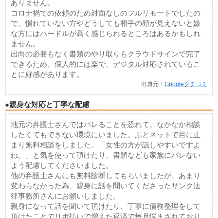
ありません。
コロナ禍での依頼のため対面なしのフルリモートでしたの
で、慣れていない方やどうしても相手の顔が見えないと嫌
な方にはハードルが高く感じられるところはあるかもしれ
ません。
出向の必要もなく書類のやり取りもクラウドサインで完了
できるため、個人的には楽で、デジタル対応されているこ
とに好感があります。
出典元：
Googleクチコミ
●親身な対応と丁寧な配慮
地元の弁護士さんではバレることを恐れて、なかなか相談
したくてもできない環境にいました。ふとネットで目に止
まり無料相談をしました。「女性の方が話しやすいですよ
ね。」と気を使って頂けたり、書類なども家族にバレない
よう配慮してくださいました。
他の弁護士さんにも無料診断してもらいましたが、あまり
変わらなかった為、親身に話を聞いてくださったサンク法
律事務所さんにお願いしました。
親身になって話を聞いて頂けたり、丁寧に債務整理をして
頂けたことでリボ払いで増えた返済で毎月悩まされており