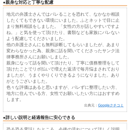
●親身な対応と丁寧な配慮
地元の弁護士さんではバレることを恐れて、なかなか相談
したくてもできない環境にいました。ふとネットで目に止
まり無料相談をしました。「女性の方が話しやすいですよ
ね。」と気を使って頂けたり、書類なども家族にバレない
よう配慮してくださいました。
他の弁護士さんにも無料診断してもらいましたが、あまり
変わらなかった為、親身に話を聞いてくださったサンク法
律事務所さんにお願いしました。
親身になって話を聞いて頂けたり、丁寧に債務整理をして
頂けたことでリボ払いで増えた返済で毎月悩まされており
ましたが、うまくやりくりできるようになりました。あり
がとうございました。
色々な評価はあると思いますが、バレずに整理したい方、
地方に住んでいる方、女性でお願いしたい方にはおすすめ
します。
出典元：
Googleクチコミ
●詳しい説明と経過報告に安心できる
恐る恐る電話したところ、今後の流れについて詳しく説明