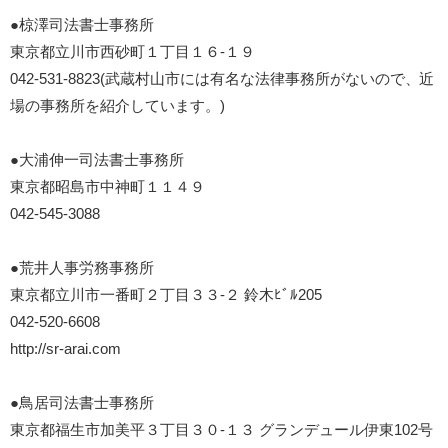
●椋澤司法書士事務所
東京都立川市西砂町１丁目１６-１９
042-531-8823(武蔵村山市には有名な法律事務所がないので、近
場の事務所を紹介しています。)
●大浦伸一司法書士事務所
東京都昭島市中神町１１４９
042-545-3088
●荒井人事労務事務所
東京都立川市一番町２丁目３３-２ 鈴木ﾋﾞﾙ205
042-520-6608
http://sr-arai.com
●鳥居司法書士事務所
東京都福生市加美平３丁目３０-１３ グランデュール伊東102号