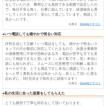
をしていただき、費用なども負担できる範囲で設定したの
で、毎日不安も無く、仕事に励んでいます。経過報告も逐
一してくださるので、安心して過ごしています。相談して
良かったです。
出典元：
Googleクチコミ
●いつ電話しても穏やかで明るい対応
評判を信じて正解！いつ電話をしても、穏やかで明るいス
タッフの方が親切に対応してくださるので、弁護士事務所
や債務整理に不安や恐怖がある方・電話が苦手な方でも安
心して相談できると思います（←全て私です…笑）本当に
誰にも知られずに、スムーズに任意整理での和解→返済ス
タートができ、とても満足ですし本当に感謝しています。
もっと早く勇気を出せば良かったな…良くして頂いた恩を
忘れずに、6社完済まで前向きに頑張ります！
出典元：
Googleクチコミ
●私の生活に合った提案をしてもらえた
とても親切で丁寧な対応をして頂いております。