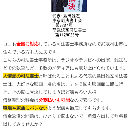
ココも
全国に対応
している司法書士事務所なので武蔵村山市に
住んでいる方も大丈夫です。
こちらの司法書士事務所は、ラジオやテレビへの出演、雑誌な
どでの執筆など、多数のメディアにも取り上げられています。
人情派の司法書士
と呼ばれることもある代表の島田雄左司法書
士は、大好きな映画「君の名は。」を６回も映画館に観に行
き、その度に号泣してしまうほど涙もろい人柄。
債務整理の料金は
分割払いも可能
なので安心です。
職場や家族にバレない
よう配慮も徹底してもらえます。
借金返済の問題は、ひとりで悩まないで、勇気を出して無料相
談してみませんか？