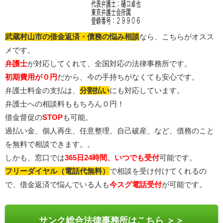
武蔵村山市の借金返済・債務の悩み相談
なら、こちらがオスス
メです。
弁護士
が対応してくれて、全国対応の法律事務所です。
初期費用が０円
だから、今の手持ちがなくても安心です。
弁護士料金の支払は、
分割払い
にも対応しています。
弁護士への相談料ももちろん０円！
借金督促の
STOP
も可能。
過払い金、個人再生、任意整理、自己破産、など、債務のこと
を無料で相談できます。。
しかも、窓口では
365日24時間、いつでも受付
可能です。
フリーダイヤル（電話代無料）
で相談を受け付けてくれるの
で、借金返済で悩んでいる人も
今スグ電話受付
が可能です。
サンク総合法律事務所はこちら ＞＞