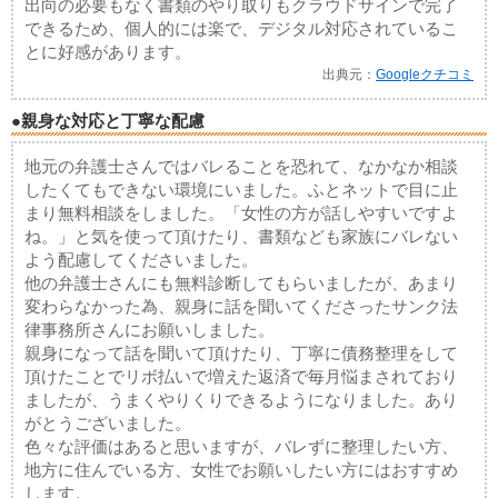
出向の必要もなく書類のやり取りもクラウドサインで完了
できるため、個人的には楽で、デジタル対応されているこ
とに好感があります。
出典元：
Googleクチコミ
●親身な対応と丁寧な配慮
地元の弁護士さんではバレることを恐れて、なかなか相談
したくてもできない環境にいました。ふとネットで目に止
まり無料相談をしました。「女性の方が話しやすいですよ
ね。」と気を使って頂けたり、書類なども家族にバレない
よう配慮してくださいました。
他の弁護士さんにも無料診断してもらいましたが、あまり
変わらなかった為、親身に話を聞いてくださったサンク法
律事務所さんにお願いしました。
親身になって話を聞いて頂けたり、丁寧に債務整理をして
頂けたことでリボ払いで増えた返済で毎月悩まされており
ましたが、うまくやりくりできるようになりました。あり
がとうございました。
色々な評価はあると思いますが、バレずに整理したい方、
地方に住んでいる方、女性でお願いしたい方にはおすすめ
します。