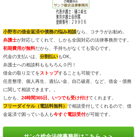
小野市の借金返済や債務の悩み相談
なら、コチラがお勧め。
弁護士
が対応してくれて、しかも全国対応の法律事務所です。
初期費用が無料
だから、手持ちがなくても安心です。
代金の支払いは、
分割払い
もOK。
弁護士への相談料ももちろん０円！
借金の取り立てを
ストップ
することも可能です。
任意整理、個人再生、過払い金、自己破産、など、借金・債務
に関して相談できます。。
しかも、
24時間365日、いつでも受け付け
てくれます。
フリーダイヤル（電話料無料）
で相談受付してくれるので、借
金返済で困っている人も
今すぐ電話受付
が可能です。
サンク総合法律事務所はこちら ＞＞