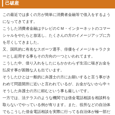
己破産
この最近では多くの方が簡単に消費者金融等で借入をするよう
になってきてます。
こうした消費者金融はテレビのＣＭ・インターネットのコマー
シャルをやたらと放送し、たくさんの方のイメージアップに力
を尽くしてきました。
又、国民的に有名なスポーツ選手、俳優をイメージキャラクタ
ーとし起用する事もその方向の一つといわれてます。
こうした中、借り入れをしたにもかかわらず生活に喘ぎお金を
払戻す事が困難な人も出ています。
そうしたひとは一般的に弁護士の方にお願いすると言う事がき
わめて問題開所に近いと言われているが、お金がないから中々
そうした弁護士の方に頼むという事も厳しいです。
一方では、法テラスのような機関では借金電話相談を相談料を
取らないでやっている例が有ります。また、役所などの自治体
でもこうした借金電話相談を実際に行ってる自治体が極一部だ