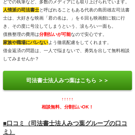
どでの執筆など、多数のメディアにも取り上げられています。
人情派の司法書士
と呼ばれることもある代表の島田雄左司法書
士は、大好きな映画「君の名は。」を６回も映画館に観に行
き、その度に号泣してしまうという、涙もろい一面も。
債務整理の費用は
分割払いが可能
なので安心です。
家族や職場にバレない
よう徹底配慮をしてくれます。
借金返済の問題は、一人で悩まないで、勇気を出して無料相談
してみませんか？
司法書士法人みつ葉はこちら ＞＞
↑↑↑↑↑
相談無料、分割払いOK！
■口コミ（司法書士法人みつ葉グループの口コ
ミ）