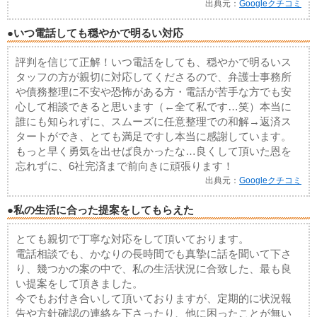
出典元：
Googleクチコミ
●いつ電話しても穏やかで明るい対応
評判を信じて正解！いつ電話をしても、穏やかで明るいス
タッフの方が親切に対応してくださるので、弁護士事務所
や債務整理に不安や恐怖がある方・電話が苦手な方でも安
心して相談できると思います（←全て私です…笑）本当に
誰にも知られずに、スムーズに任意整理での和解→返済ス
タートができ、とても満足ですし本当に感謝しています。
もっと早く勇気を出せば良かったな…良くして頂いた恩を
忘れずに、6社完済まで前向きに頑張ります！
出典元：
Googleクチコミ
●私の生活に合った提案をしてもらえた
とても親切で丁寧な対応をして頂いております。
電話相談でも、かなりの長時間でも真摯に話を聞いて下さ
り、幾つかの案の中で、私の生活状況に合致した、最も良
い提案をして頂きました。
今でもお付き合いして頂いておりますが、定期的に状況報
告や方針確認の連絡を下さったり、他に困ったことが無い