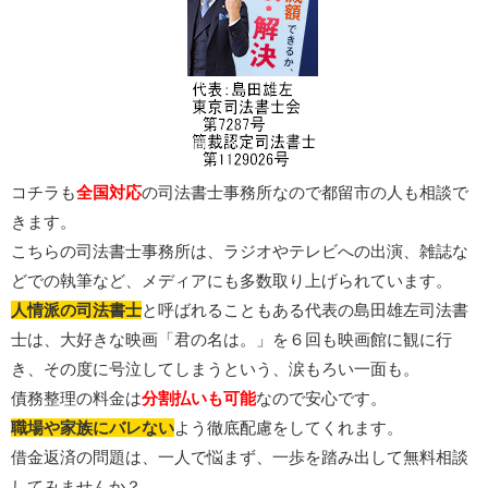
コチラも
全国対応
の司法書士事務所なので都留市の人も相談で
きます。
こちらの司法書士事務所は、ラジオやテレビへの出演、雑誌な
どでの執筆など、メディアにも多数取り上げられています。
人情派の司法書士
と呼ばれることもある代表の島田雄左司法書
士は、大好きな映画「君の名は。」を６回も映画館に観に行
き、その度に号泣してしまうという、涙もろい一面も。
債務整理の料金は
分割払いも可能
なので安心です。
職場や家族にバレない
よう徹底配慮をしてくれます。
借金返済の問題は、一人で悩まず、一歩を踏み出して無料相談
してみませんか？