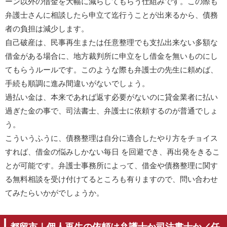
ーン以外の借金を大幅に減らしてもらう仕組みです。この際も
弁護士さんに相談したら申立て迄行うことが出来るから、債務
者の負担は減少します。
自己破産は、民事再生または任意整理でも支払出来ない多額な
借金がある場合に、地方裁判所に申立をし借金を無いものにし
てもらうルールです。このような際も弁護士の先生に頼めば、
手続も順調に進み間違いがないでしょう。
過払い金は、本来であれば返す必要がないのに貸金業者に払い
過ぎた金の事で、司法書士、弁護士に依頼するのが普通でしょ
う。
こういうふうに、債務整理は自分に適合したやり方をチョイス
すれば、借金の悩みしかない毎日 を回避でき、再出発をきるこ
とが可能です。弁護士事務所によって、借金や債務整理に関す
る無料相談を受け付けてるところも有りますので、問い合わせ
てみたらいかがでしょうか。
都留市｜個人再生の依頼は弁護士か司法書士か／任