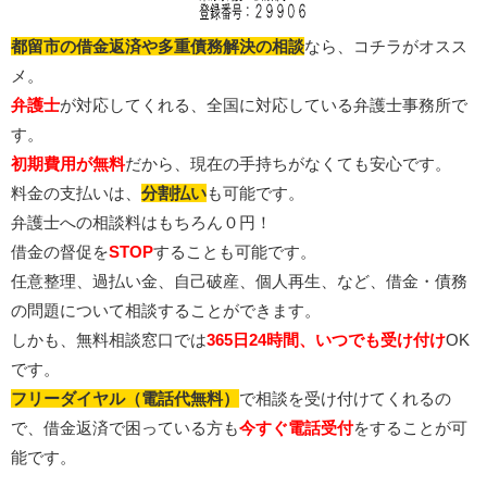
都留市の借金返済や多重債務解決の相談
なら、コチラがオスス
メ。
弁護士
が対応してくれる、全国に対応している弁護士事務所で
す。
初期費用が無料
だから、現在の手持ちがなくても安心です。
料金の支払いは、
分割払い
も可能です。
弁護士への相談料はもちろん０円！
借金の督促を
STOP
することも可能です。
任意整理、過払い金、自己破産、個人再生、など、借金・債務
の問題について相談することができます。
しかも、無料相談窓口では
365日24時間、いつでも受け付け
OK
です。
フリーダイヤル（電話代無料）
で相談を受け付けてくれるの
で、借金返済で困っている方も
今すぐ電話受付
をすることが可
能です。