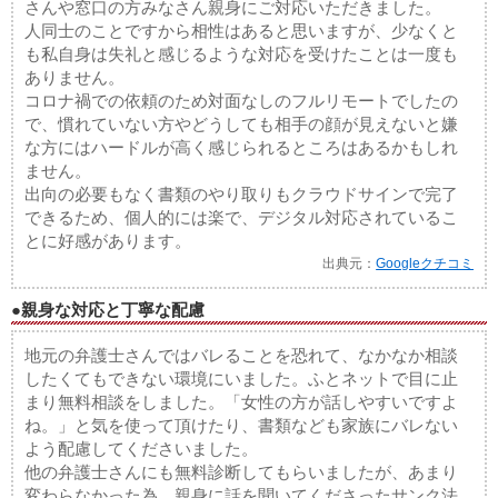
さんや窓口の方みなさん親身にご対応いただきました。
人同士のことですから相性はあると思いますが、少なくと
も私自身は失礼と感じるような対応を受けたことは一度も
ありません。
コロナ禍での依頼のため対面なしのフルリモートでしたの
で、慣れていない方やどうしても相手の顔が見えないと嫌
な方にはハードルが高く感じられるところはあるかもしれ
ません。
出向の必要もなく書類のやり取りもクラウドサインで完了
できるため、個人的には楽で、デジタル対応されているこ
とに好感があります。
出典元：
Googleクチコミ
●親身な対応と丁寧な配慮
地元の弁護士さんではバレることを恐れて、なかなか相談
したくてもできない環境にいました。ふとネットで目に止
まり無料相談をしました。「女性の方が話しやすいですよ
ね。」と気を使って頂けたり、書類なども家族にバレない
よう配慮してくださいました。
他の弁護士さんにも無料診断してもらいましたが、あまり
変わらなかった為、親身に話を聞いてくださったサンク法