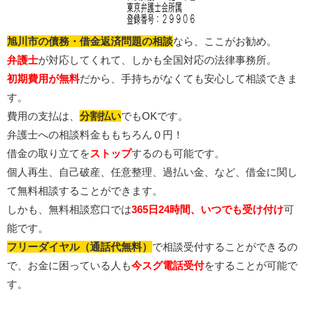
旭川市の債務・借金返済問題の相談
なら、ここがお勧め。
弁護士
が対応してくれて、しかも全国対応の法律事務所。
初期費用が無料
だから、手持ちがなくても安心して相談できま
す。
費用の支払は、
分割払い
でもOKです。
弁護士への相談料金ももちろん０円！
借金の取り立てを
ストップ
するのも可能です。
個人再生、自己破産、任意整理、過払い金、など、借金に関し
て無料相談することができます。
しかも、無料相談窓口では
365日24時間、いつでも受け付け
可
能です。
フリーダイヤル（通話代無料）
で相談受付することができるの
で、お金に困っている人も
今スグ電話受付
をすることが可能で
す。