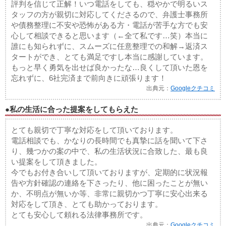
評判を信じて正解！いつ電話をしても、穏やかで明るいス
タッフの方が親切に対応してくださるので、弁護士事務所
や債務整理に不安や恐怖がある方・電話が苦手な方でも安
心して相談できると思います（←全て私です…笑）本当に
誰にも知られずに、スムーズに任意整理での和解→返済ス
タートができ、とても満足ですし本当に感謝しています。
もっと早く勇気を出せば良かったな…良くして頂いた恩を
忘れずに、6社完済まで前向きに頑張ります！
出典元：
Googleクチコミ
●私の生活に合った提案をしてもらえた
とても親切で丁寧な対応をして頂いております。
電話相談でも、かなりの長時間でも真摯に話を聞いて下さ
り、幾つかの案の中で、私の生活状況に合致した、最も良
い提案をして頂きました。
今でもお付き合いして頂いておりますが、定期的に状況報
告や方針確認の連絡を下さったり、他に困ったことが無い
か、不明点が無いか等、非常に親切かつ丁寧に安心出来る
対応をして頂き、とても助かっております。
とても安心して頼れる法律事務所です。
出典元：
Googleクチコミ